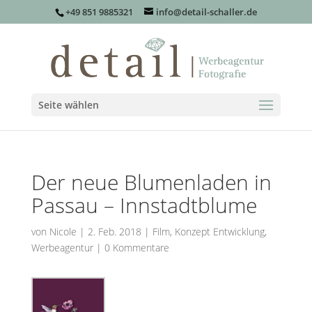
+49 851 9885321
info@detail-schaller.de
Seite wählen
Der neue Blumenladen in
Passau – Innstadtblume
von
Nicole
|
2. Feb. 2018
|
Film
,
Konzept Entwicklung
,
Werbeagentur
|
0 Kommentare