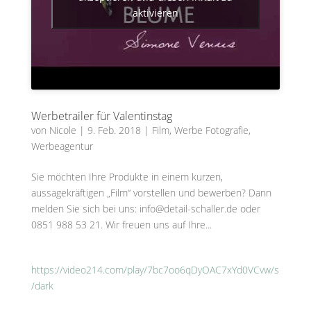
aktivieren
Werbetrailer für Valentinstag
von
Nicole
|
9. Feb. 2018
|
Film
,
Werbe Fotografie
,
Werbeagentur
Sie möchten Ihre Produkte in einem kurzen,
aussagekräftigen „Film“ vorstellen und bewerben? Dann
melden Sie sich bei uns: info@detail-schaller.de oder
0851 988 53 21. Wir freuen uns auf Ihre...
https://video214.com/play/7bc7oo6qDyOAC7xYd0VCvw/s
/dark