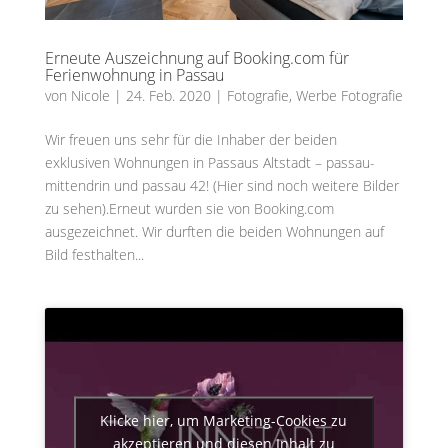
Erneute Auszeichnung auf Booking.com für
Ferienwohnung in Passau
von
Nicole
|
24. Feb. 2020
|
Fotografie
,
Werbe Fotografie
Wir freuen uns sehr für die Inhaber der beiden
exklusiven Wohnungen in Passaus Altstadt – passau-
mittendrin und passau 42! (Hier sind noch weitere Bilder
zu sehen).Erneut wurden sie von Booking.com
ausgezeichnet. Wir durften die beiden Wohnungen auf
Bild festhalten...
Klicke hier, um Marketing-Cookies zu
akzeptieren und diesen Inhalt zu