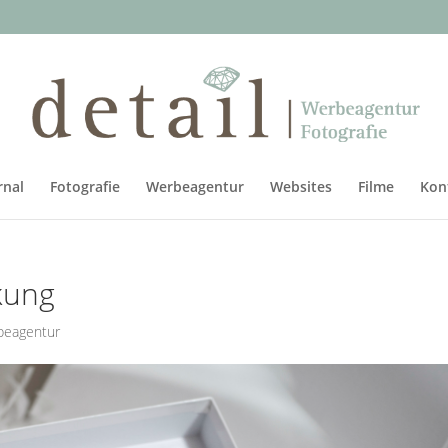
rnal
Fotografie
Werbeagentur
Websites
Filme
Kon
kung
beagentur