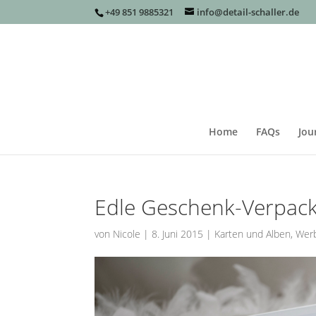
+49 851 9885321
info@detail-schaller.de
Home
FAQs
Jou
Edle Geschenk-Verpac
von
Nicole
|
8. Juni 2015
|
Karten und Alben
,
Wer