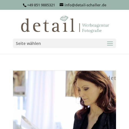
+49 851 9885321
info@detail-schaller.de
Seite wählen