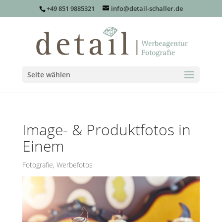
+49 851 9885321
info@detail-schaller.de
Seite wählen
Image- & Produktfotos in
Einem
Fotografie
,
Werbefotos