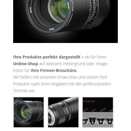
Ihre Produkte perfekt dargestellt –
ob für Ihren
Online-Shop
auf weissem Hintergrund oder Image-
Fotos für
Ihre Firmen-Broschüre.
Wir helfen mit unserem Know-How und setzen Ihre
Produkte nach Ihren Angaben mit der professionellen
Technik um.