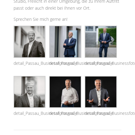
Studio, Freilicht in einer Umgebung, die zu Ihrem Auftritt
passt oder auch direkt bei Ihnen vor Ort.
Sprechen Sie mich gerne an!
detail_Passau_Businessfotosgrafie
detail_Passau_Businessfotosgrafie
detail_Passau_Businessfot
detail_Passau_Businessfotosgrafie
detail_Passau_Businessfotosgrafie
detail_Passau_Businessfot