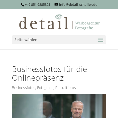
+49 851 9885321
info@detail-schaller.de
Seite wählen
Businessfotos für die
Onlinepräsenz
Businessfotos
,
Fotografie
,
Portraitfotos