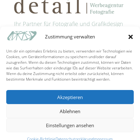
Ihr Partner für Fotografie und Grafikdesign
in Passau
Zustimmung verwalten
Anschrift: Grünaustrasse 9 • 94032 Passau
Tel: +49 (0) 851 9885321
Um dir ein optimales Erlebnis zu bieten, verwenden wir Technologien wie
Mail: info@detail-schaller.de
Cookies, um Geräteinformationen zu speichern und/oder darauf
zuzugreifen. Wenn du diesen Technologien zustimmst, können wir Daten
wie das Surfverhalten oder eindeutige IDs auf dieser Website verarbeiten.
Wenn du deine Zustimmung nicht erteilst oder zurückziehst, können
bestimmte Merkmale und Funktionen beeinträchtigt werden.
Akzeptieren
Kontakt/Gutscheine
Impressum
Ablehnen
Datenschutzerklärung
Cookie-Richtlinie (EU)
Einstellungen ansehen
© detail-schaller.de 2017
Cookie-Richtlinie
Datenschutzerklärung
Impressum