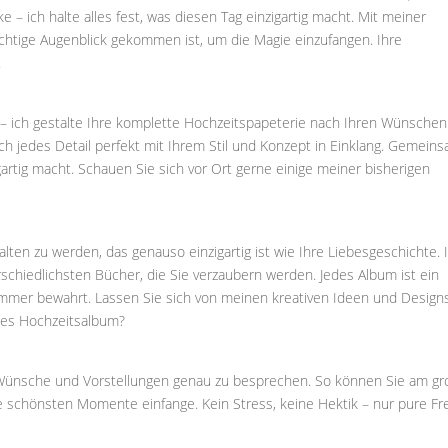
 ich halte alles fest, was diesen Tag einzigartig macht. Mit meiner
ichtige Augenblick gekommen ist, um die Magie einzufangen. Ihre
.
– ich gestalte Ihre komplette Hochzeitspapeterie nach Ihren Wünschen.
ich jedes Detail perfekt mit Ihrem Stil und Konzept in Einklang. Gemein
gartig macht. Schauen Sie sich vor Ort gerne einige meiner bisherigen
lten zu werden, das genauso einzigartig ist wie Ihre Liebesgeschichte. 
chiedlichsten Bücher, die Sie verzaubern werden. Jedes Album ist ein
 immer bewahrt. Lassen Sie sich von meinen kreativen Ideen und Design
ches Hochzeitsalbum?
e Wünsche und Vorstellungen genau zu besprechen. So können Sie am g
die schönsten Momente einfange. Kein Stress, keine Hektik – nur pure F