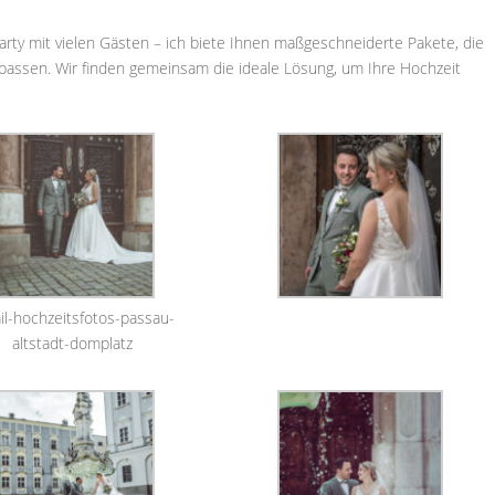
Party mit vielen Gästen – ich biete Ihnen maßgeschneiderte Pakete, die
passen. Wir finden gemeinsam die ideale Lösung, um Ihre Hochzeit
il-hochzeitsfotos-passau-
altstadt-domplatz