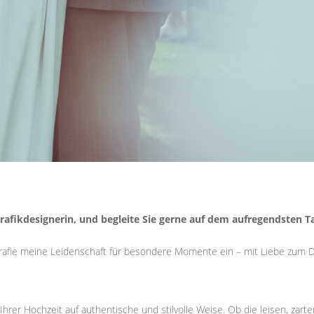
Grafikdesignerin, und begleite Sie gerne auf dem aufregendsten T
ografie meine Leidenschaft für besondere Momente ein – mit Liebe zum D
hrer Hochzeit auf authentische und stilvolle Weise. Ob die leisen, zart