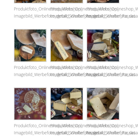
Produktfoto_Onlineshop_Webshop_
Produktfoto_Onlineshop_Webshop_
Produktfoto_Onlineshop_
Imagebild_Werbefoto_detail_Schaller_Passau
Imagebild_Werbefoto_detail_Schaller_Passau
Imagebild_Werbefoto_detai
Produktfoto_Onlineshop_Webshop_
Produktfoto_Onlineshop_Webshop_
Produktfoto_Onlineshop_
Imagebild_Werbefoto_detail_Schaller_Passau
Imagebild_Werbefoto_detail_Schaller_Passau
Imagebild_Werbefoto_detai
Produktfoto_Onlineshop_Webshop_
Produktfoto_Onlineshop_Webshop_
Produktfoto_Onlineshop_
Imagebild_Werbefoto_detail_Schaller_Passau
Imagebild_Werbefoto_detail_Schaller_Passau
Imagebild_Werbefoto_detai