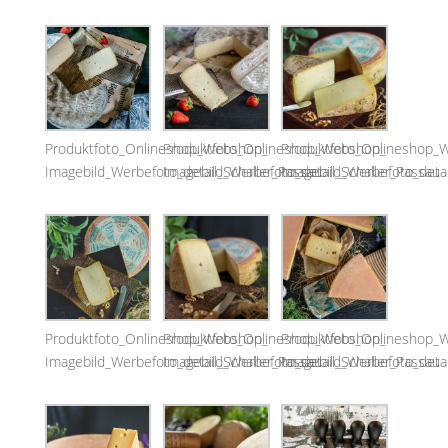
Produktfoto_Onlineshop_Webshop_
Produktfoto_Onlineshop_Webshop_
Produktfoto_Onlineshop_
Imagebild_Werbefoto_detail_Schaller_Passau
Imagebild_Werbefoto_detail_Schaller_Passau
Imagebild_Werbefoto_detai
Produktfoto_Onlineshop_Webshop_
Produktfoto_Onlineshop_Webshop_
Produktfoto_Onlineshop_
Imagebild_Werbefoto_detail_Schaller_Passau
Imagebild_Werbefoto_detail_Schaller_Passau
Imagebild_Werbefoto_detai