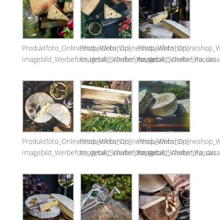
Produktfoto_Onlineshop_Webshop_
Produktfoto_Onlineshop_Webshop_
Produktfoto_Onlineshop_
Imagebild_Werbefoto_detail_Schaller_Passau
Imagebild_Werbefoto_detail_Schaller_Passau
Imagebild_Werbefoto_detai
Produktfoto_Onlineshop_Webshop_
Produktfoto_Onlineshop_Webshop_
Produktfoto_Onlineshop_
Imagebild_Werbefoto_detail_Schaller_Passau
Imagebild_Werbefoto_detail_Schaller_Passau
Imagebild_Werbefoto_detai