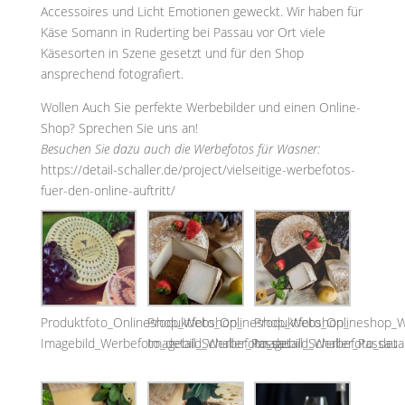
Accessoires und Licht Emotionen geweckt. Wir haben für
Käse Somann in Ruderting bei Passau vor Ort viele
Käsesorten in Szene gesetzt und für den Shop
ansprechend fotografiert.
Wollen Auch Sie perfekte Werbebilder und einen Online-
Shop? Sprechen Sie uns an!
Besuchen Sie dazu auch die Werbefotos für Wasner:
https://detail-schaller.de/project/vielseitige-werbefotos-
fuer-den-online-auftritt/
Produktfoto_Onlineshop_Webshop_
Produktfoto_Onlineshop_Webshop_
Produktfoto_Onlineshop_
Imagebild_Werbefoto_detail_Schaller_Passau
Imagebild_Werbefoto_detail_Schaller_Passau
Imagebild_Werbefoto_detai