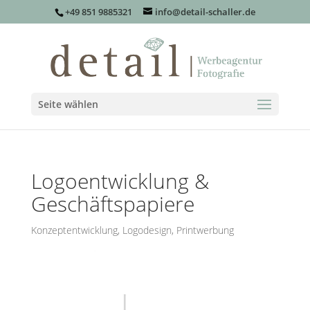
+49 851 9885321
info@detail-schaller.de
Seite wählen
Logoentwicklung &
Geschäftspapiere
Konzeptentwicklung
,
Logodesign
,
Printwerbung